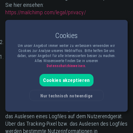
Sie hier einsehen:
https://mailchimp.com/legal/privacy/
Cookies
Webanalysedienste
Um unser Angebot immer weiter zu verbessern verwenden wir
Cookies zur Analyse unseres Webtraffics. Bitte helfen Sie uns
Advanced Web Statistics
dabei, unser Angebot für alle Interessierten besser zu machen.
Alles Wissenswerte finden Sie in unseren
Diese Website verwendet „Advanced Web Statistics“,
Datenschutzhinweisen.
einen Webanalysedienst der Alfahosting GmbH,
Ankerstraße 3b, 06108 Halle (Saale)
(„Advanced Web
Cookies akzeptieren
Statistics“), um bestimmte Nutzeraktionen
nachzuvollziehen und auszuwerten. Dies geschieht
Nur technisch notwendige
entweder über ein auf unserer Seite implementiertes
Javascript-basiertes Tracking-Pixel oder alternativ über
das Auslesen eines Logfiles auf dem Nutzerendgerät.
Über das Tracking-Pixel bzw. das Auslesen des Logfiles
werden bestimmte Nutzerinformationen in